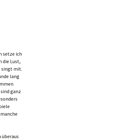
 setze ich
 die Lust,
 singt mit.
tunde lang
kommen
 sind ganz
besonders
piele
, manche
n überaus