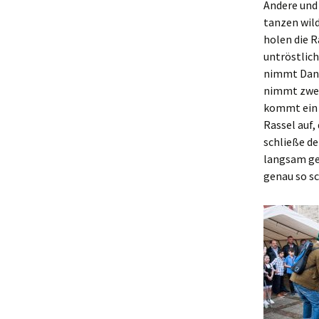
Andere und
tanzen wild
holen die R
untröstlich
nimmt Dann
nimmt zwei
kommt ein ä
Rassel auf,
schließe de
langsam ge
genau so sc