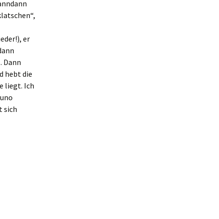
Danndann
klatschen“,
eder!), er
dann
s. Dann
d hebt die
 liegt. Ich
runo
 sich