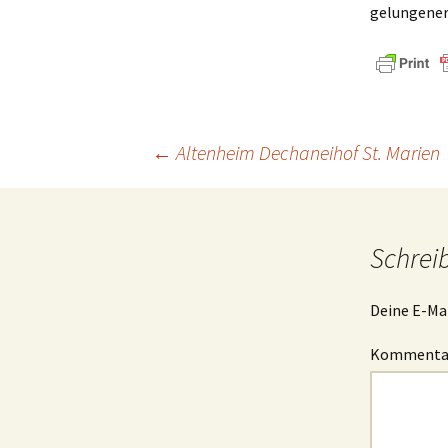
gelungener
Beitragsnavigation
←
Altenheim Dechaneihof St. Marien
Schrei
Deine E-Mai
Komment