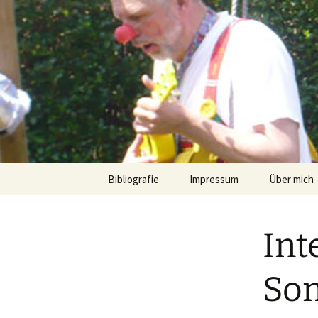
Zum
Inhalt
springen
Bibliografie
Impressum
Über mich
Int
So