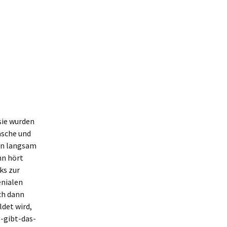
sie wurden
asche und
hen langsam
nn hört
ks zur
enialen
ch dann
ldet wird,
l-gibt-das-