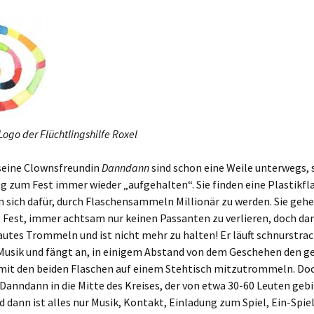
Logo der Flüchtlingshilfe Roxel
seine Clownsfreundin
Danndann
sind schon eine Weile unterwegs, 
 zum Fest immer wieder „aufgehalten“. Sie finden eine Plastikfl
n sich dafür, durch Flaschensammeln Millionär zu werden. Sie ge
 Fest, immer achtsam nur keinen Passanten zu verlieren, doch da
autes Trommeln und ist nicht mehr zu halten! Er läuft schnurstrac
 Musik und fängt an, in einigem Abstand von dem Geschehen den g
it den beiden Flaschen auf einem Stehtisch mitzutrommeln. Do
 Danndann in die Mitte des Kreises, der von etwa 30-60 Leuten gebi
d dann ist alles nur Musik, Kontakt, Einladung zum Spiel, Ein-Spie