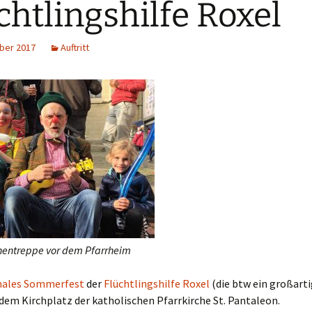
chtlingshilfe Roxel
ber 2017
Auftritt
nentreppe vor dem Pfarrheim
nales Sommerfest
der
Flüchtlingshilfe Roxel
(die btw ein großart
dem Kirchplatz der katholischen Pfarrkirche St. Pantaleon.