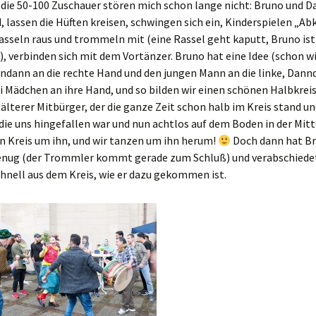
 die 50-100 Zuschauer stören mich schon lange nicht: Bruno und 
, lassen die Hüften kreisen, schwingen sich ein, Kinderspielen „Ab
asseln raus und trommeln mit (eine Rassel geht kaputt, Bruno ist
), verbinden sich mit dem Vortänzer. Bruno hat eine Idee (schon wi
dann an die rechte Hand und den jungen Mann an die linke, Dann
 Mädchen an ihre Hand, und so bilden wir einen schönen Halbkrei
lterer Mitbürger, der die ganze Zeit schon halb im Kreis stand un
 die uns hingefallen war und nun achtlos auf dem Boden in der Mitte
n Kreis um ihn, und wir tanzen um ihn herum!
Doch dann hat B
nug (der Trommler kommt gerade zum Schluß) und verabschiedet
hnell aus dem Kreis, wie er dazu gekommen ist.