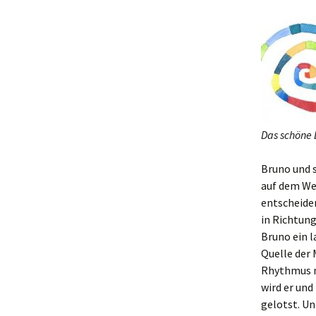
Das schöne 
Bruno und 
auf dem Weg
entscheide
in Richtung
Bruno ein l
Quelle der
Rhythmus m
wird er und
gelotst. Un