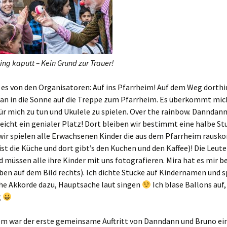
ing kaputt – Kein Grund zur Trauer!
es von den Organisatoren: Auf ins Pfarrheim! Auf dem Weg dorthin
an in die Sonne auf die Treppe zum Pfarrheim. Es überkommt mich
ür mich zu tun und Ukulele zu spielen. Over the rainbow. Danndann
lleicht ein genialer Platz! Dort bleiben wir bestimmt eine halbe S
 wir spielen alle Erwachsenen Kinder die aus dem Pfarrheim raus
ist die Küche und dort gibt’s den Kuchen und den Kaffee)! Die Leute
d müssen alle ihre Kinder mit uns fotografieren. Mira hat es mir 
en auf dem Bild rechts). Ich dichte Stücke auf Kindernamen und s
he Akkorde dazu, Hauptsache laut singen
Ich blase Ballons auf
g
lem war der erste gemeinsame Auftritt von Danndann und Bruno ei