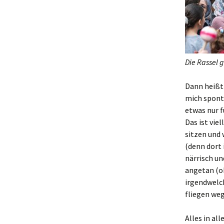
Die Rassel g
Dann heißt 
mich spont
etwas nur f
Das ist vie
sitzen und
(denn dort 
närrisch un
angetan (ob
irgendwelc
fliegen we
Alles in al