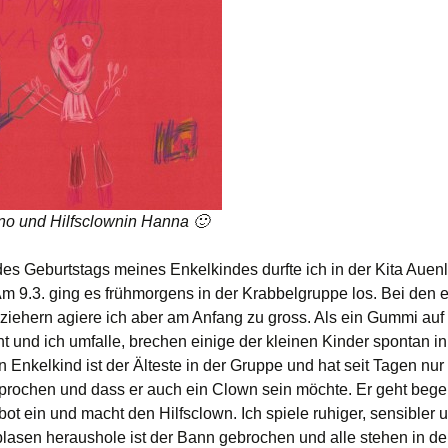
o und Hilfsclownin Hanna 🙂
des Geburtstags meines Enkelkindes durfte ich in der Kita Auen
Am 9.3. ging es frühmorgens in der Krabbelgruppe los. Bei den e
rziehern agiere ich aber am Anfang zu gross. Als ein Gummi au
ht und ich umfalle, brechen einige der kleinen Kinder spontan i
 Enkelkind ist der Älteste in der Gruppe und hat seit Tagen nu
rochen und dass er auch ein Clown sein möchte. Er geht begeis
t ein und macht den Hilfsclown. Ich spiele ruhiger, sensibler u
blasen heraushole ist der Bann gebrochen und alle stehen in de