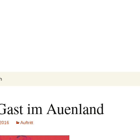
Bruno
auch genannt Herr Blume
h
Gast im Auenland
 2016
Auftritt