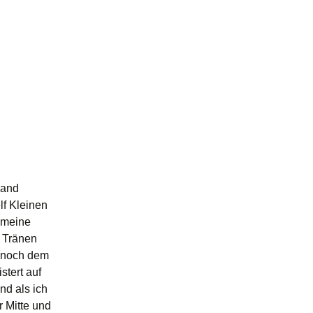
land
lf Kleinen
f meine
n Tränen
r noch dem
tert auf
nd als ich
r Mitte und