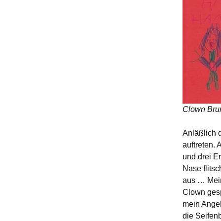
Clown Brun
Anläßlich 
auftreten. 
und drei E
Nase flitsc
aus … Mein
Clown gesp
mein Angebo
die Seifen